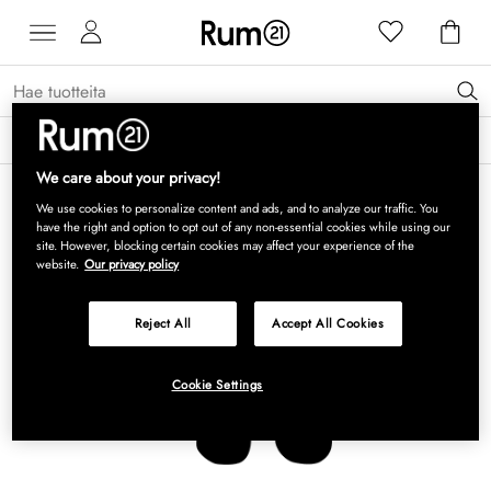
Saat 15 % alennusta Grythyttan Stålmöbler -tuotteista* →
Lue lisää
We care about your privacy!
We use cookies to personalize content and ads, and to analyze our traffic. You
have the right and option to opt out of any non-essential cookies while using our
site. However, blocking certain cookies may affect your experience of the
website.
Our privacy policy
Reject All
Accept All Cookies
Cookie Settings