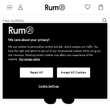
Saat 15 % alennusta Grythyttan Stålmöbler -tuotteista* →
Lue lisää
We care about your privacy!
We use cookies to personalize content and ads, and to analyze our traffic. You
have the right and option to opt out of any non-essential cookies while using our
site. However, blocking certain cookies may affect your experience of the
website.
Our privacy policy
Reject All
Accept All Cookies
Cookie Settings