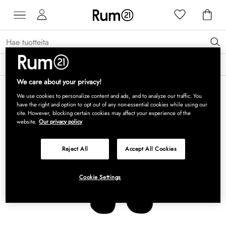
Saat 15 % alennusta Grythyttan Stålmöbler -tuotteista* →
Lue lisää
We care about your privacy!
We use cookies to personalize content and ads, and to analyze our traffic. You
have the right and option to opt out of any non-essential cookies while using our
site. However, blocking certain cookies may affect your experience of the
website.
Our privacy policy
Reject All
Accept All Cookies
Cookie Settings