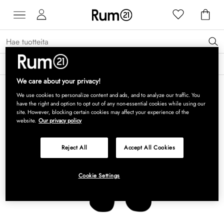
Saat 15 % alennusta Grythyttan Stålmöbler -tuotteista* →
Lue lisää
We care about your privacy!
We use cookies to personalize content and ads, and to analyze our traffic. You
have the right and option to opt out of any non-essential cookies while using our
site. However, blocking certain cookies may affect your experience of the
website.
Our privacy policy
Reject All
Accept All Cookies
Cookie Settings