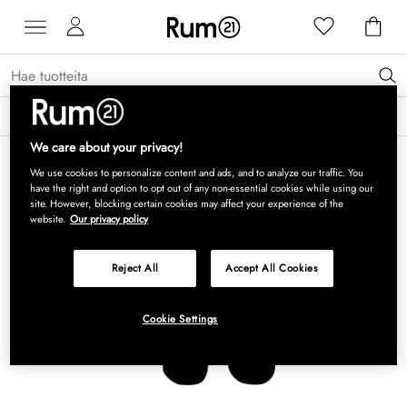
Saat 15 % alennusta Grythyttan Stålmöbler -tuotteista* →
Lue lisää
We care about your privacy!
We use cookies to personalize content and ads, and to analyze our traffic. You
have the right and option to opt out of any non-essential cookies while using our
site. However, blocking certain cookies may affect your experience of the
website.
Our privacy policy
Reject All
Accept All Cookies
Cookie Settings