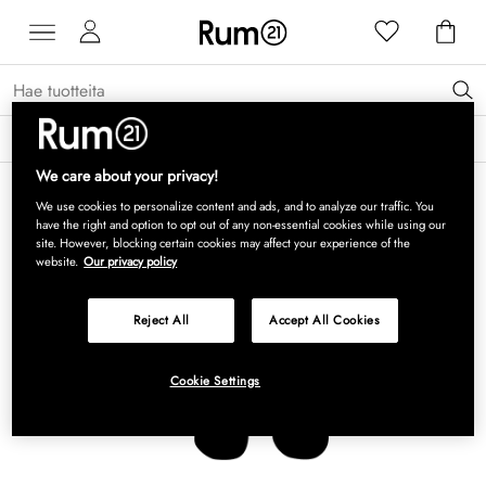
Saat 15 % alennusta Grythyttan Stålmöbler -tuotteista* →
Lue lisää
We care about your privacy!
We use cookies to personalize content and ads, and to analyze our traffic. You
have the right and option to opt out of any non-essential cookies while using our
site. However, blocking certain cookies may affect your experience of the
website.
Our privacy policy
Reject All
Accept All Cookies
Cookie Settings