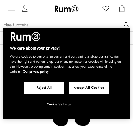
Saat 15 % alennusta Grythyttan Stålmöbler -tuotteista* →
Lue lisää
We care about your privacy!
We use cookies to personalize content and ads, and to analyze our traffic. You
have the right and option to opt out of any non-essential cookies while using our
site. However, blocking certain cookies may affect your experience of the
website.
Our privacy policy
Reject All
Accept All Cookies
Cookie Settings