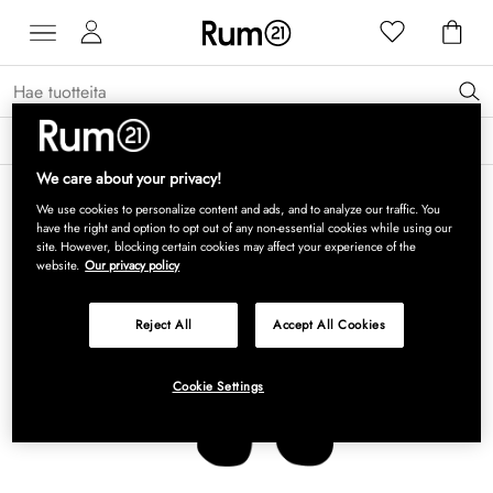
Saat 15 % alennusta Grythyttan Stålmöbler -tuotteista* →
Lue lisää
We care about your privacy!
We use cookies to personalize content and ads, and to analyze our traffic. You
have the right and option to opt out of any non-essential cookies while using our
site. However, blocking certain cookies may affect your experience of the
website.
Our privacy policy
Reject All
Accept All Cookies
Cookie Settings