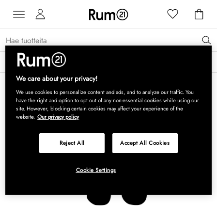
Saat 15 % alennusta Grythyttan Stålmöbler -tuotteista* →
Lue lisää
We care about your privacy!
We use cookies to personalize content and ads, and to analyze our traffic. You
have the right and option to opt out of any non-essential cookies while using our
site. However, blocking certain cookies may affect your experience of the
website.
Our privacy policy
Reject All
Accept All Cookies
Cookie Settings