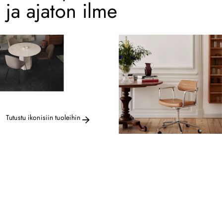
ja ajaton ilme
Tutustu ikonisiin tuoleihin
Tutustumisen
arvoista designia.
Löydä valikoituja huonekaluja,