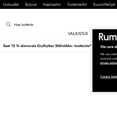
Uutuudet
Tarjous
Inspiraatio
Tuotemerkit
Suunnittelijat
VALAISTUS
HUONEKAL
Saat 15 % alennusta Grythyttan Stålmöbler -tuotteista* →
We care ab
We use cookie
essential coo
privacy policy
Cookie Sett