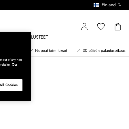
Finland
ONE
ULKOKALUSTEET
 myöhemmin
Nopeat toimitukset
30 päivän palautusoikeus
t out of any non-
website.
Our
All Cookies