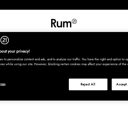
UT
SISUSTUS
TEKSTIILIT
MATOT
TARJOILU
LASTENHU
Osta nyt, maksa
out your privacy!
s to personalize content and ads, and to analyze our traffic. You have the right and option to op
kies while using our site. However, blocking certain cookies may affect your experience of the 
ings
Reject All
Accept 