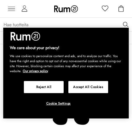
Saat 15 % alennusta Grythyttan Stålmöbler -tuotteista* →
Lue lisää
We care about your privacy!
We use cookies to personalize content and ads, and to analyze our traffic. You
have the right and option to opt out of any non-essential cookies while using our
site. However, blocking certain cookies may affect your experience of the
website.
Our privacy policy
Reject All
Accept All Cookies
Cookie Settings