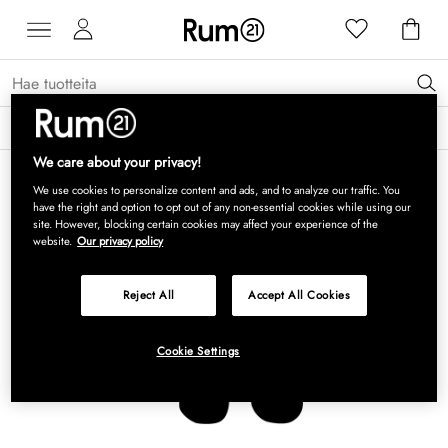
Saat 15 % alennusta Grythyttan Stålmöbler -tuotteista* →
Lue lisää
We care about your privacy!
We use cookies to personalize content and ads, and to analyze our traffic. You
have the right and option to opt out of any non-essential cookies while using our
site. However, blocking certain cookies may affect your experience of the
website.
Our privacy policy
Reject All
Accept All Cookies
Cookie Settings