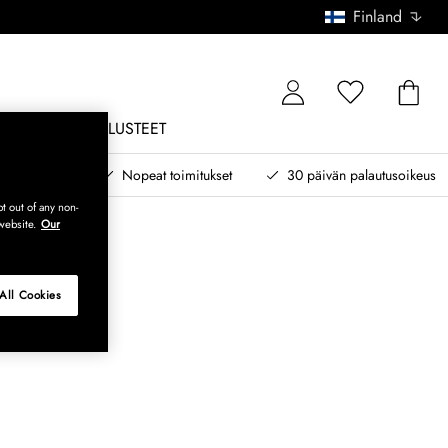
Finland
ONE
ULKOKALUSTEET
 myöhemmin
Nopeat toimitukset
30 päivän palautusoikeus
t out of any non-
website.
Our
All Cookies