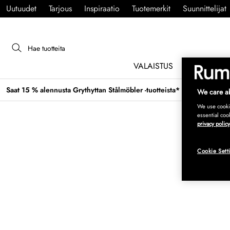
Uutuudet
Tarjous
Inspiraatio
Tuotemerkit
Suunnittelijat
VALAISTUS
HUONEKAL
Saat 15 % alennusta Grythyttan Stålmöbler -tuotteista* →
We care ab
We use cookie
essential coo
privacy policy
Cookie Sett