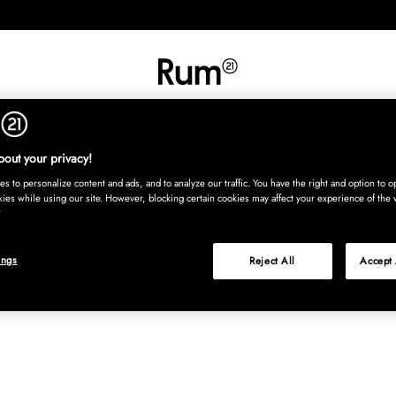
UT
SISUSTUS
TEKSTIILIT
MATOT
TARJOILU
LASTENHU
Osta nyt, maksa
out your privacy!
s to personalize content and ads, and to analyze our traffic. You have the right and option to op
kies while using our site. However, blocking certain cookies may affect your experience of the 
ings
Reject All
Accept 