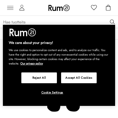
Saat 15 % alennusta Grythyttan Stålmöbler -tuotteista* →
Lue lisää
We care about your privacy!
We use cookies to personalize content and ads, and to analyze our traffic. You
have the right and option to opt out of any non-essential cookies while using our
site. However, blocking certain cookies may affect your experience of the
website.
Our privacy policy
Reject All
Accept All Cookies
Cookie Settings