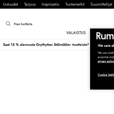
Uutuudet
Tarjous
Inspiraatio
Tuotemerkit
Suunnittelijat
VALAISTUS
HUONEKAL
Saat 15 % alennusta Grythyttan Stålmöbler -tuotteista* →
We care ab
We use cookie
essential coo
privacy policy
Cookie Sett