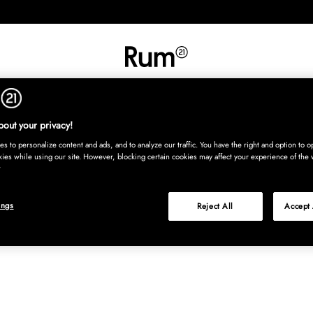
UT
SISUSTUS
TEKSTIILIT
MATOT
TARJOILU
LASTENHU
Osta nyt, maksa
out your privacy!
s to personalize content and ads, and to analyze our traffic. You have the right and option to op
kies while using our site. However, blocking certain cookies may affect your experience of the 
ings
Reject All
Accept 