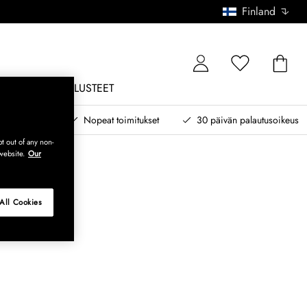
Finland
ONE
ULKOKALUSTEET
 myöhemmin
Nopeat toimitukset
30 päivän palautusoikeus
t out of any non-
website.
Our
All Cookies