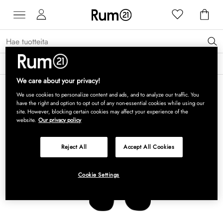
Saat 15 % alennusta Grythyttan Stålmöbler -tuotteista* →
Lue lisää
We care about your privacy!
We use cookies to personalize content and ads, and to analyze our traffic. You
have the right and option to opt out of any non-essential cookies while using our
site. However, blocking certain cookies may affect your experience of the
website.
Our privacy policy
Reject All
Accept All Cookies
Cookie Settings