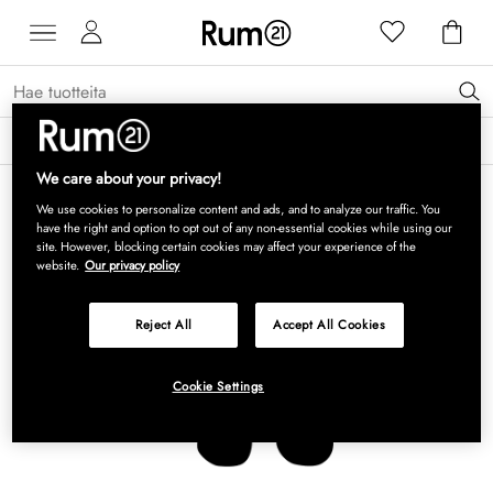
Saat 15 % alennusta Grythyttan Stålmöbler -tuotteista* →
Lue lisää
We care about your privacy!
We use cookies to personalize content and ads, and to analyze our traffic. You
have the right and option to opt out of any non-essential cookies while using our
site. However, blocking certain cookies may affect your experience of the
website.
Our privacy policy
Reject All
Accept All Cookies
Cookie Settings