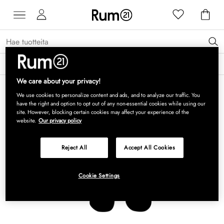
Saat 15 % alennusta Grythyttan Stålmöbler -tuotteista* →
Lue lisää
We care about your privacy!
We use cookies to personalize content and ads, and to analyze our traffic. You
have the right and option to opt out of any non-essential cookies while using our
site. However, blocking certain cookies may affect your experience of the
website.
Our privacy policy
Reject All
Accept All Cookies
Cookie Settings