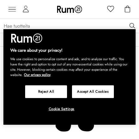
Saat 15 % alennusta Grythyttan Stålmöbler -tuotteista* →
Lue lisää
We care about your privacy!
We use cookies to personalize content and ads, and to analyze our traffic. You
have the right and option to opt out of any non-essential cookies while using our
site. However, blocking certain cookies may affect your experience of the
website.
Our privacy policy
Reject All
Accept All Cookies
Cookie Settings