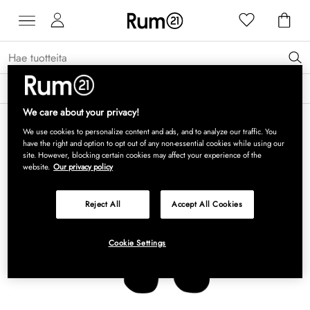
Saat 15 % alennusta Grythyttan Stålmöbler -tuotteista* →
Lue lisää
We care about your privacy!
We use cookies to personalize content and ads, and to analyze our traffic. You
have the right and option to opt out of any non-essential cookies while using our
site. However, blocking certain cookies may affect your experience of the
website.
Our privacy policy
Reject All
Accept All Cookies
Cookie Settings