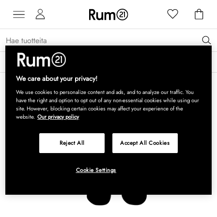
Saat 15 % alennusta Grythyttan Stålmöbler -tuotteista* →
Lue lisää
We care about your privacy!
We use cookies to personalize content and ads, and to analyze our traffic. You
have the right and option to opt out of any non-essential cookies while using our
site. However, blocking certain cookies may affect your experience of the
website.
Our privacy policy
Reject All
Accept All Cookies
Cookie Settings