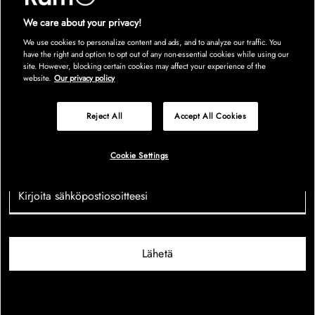
We care about your privacy!
We use cookies to personalize content and ads, and to analyze our traffic. You
Be the first to find out!
have the right and option to opt out of any non-essential cookies while using our
site. However, blocking certain cookies may affect your experience of the
website.
Our privacy policy
Tilaa uutiskirjeemme, niin saat ensimmäisten joukossa tiedon
kaikista eksklusiivisista Singles’ Day -tarjouksistamme – suoraan
Reject All
Accept All Cookies
postilaatikkoosi.
Cookie Settings
Lähetä