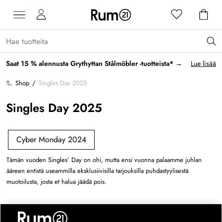
Saat 15 % alennusta Grythyttan Stålmöbler -tuotteista* →
Lue lisää
Shop
/
Singles Day 2025
Singles Day 2025
Cyber Monday 2024
Tämän vuoden Singles’ Day on ohi, mutta ensi vuonna palaamme juhlan
ääreen entistä useammilla eksklusiivisilla tarjouksilla puhdastyylisestä
muotoilusta, josta et halua jäädä pois.