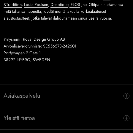
&Tradition
,
Louis Poulsen
,
Decotique
,
FLOS
jne. Olitpa sisustamassa
mitä tahansa huonetta, löydät meiltä takuulla korkealaatuiset
sisustustuotteet, jotka tulevat ilahduttamaan sinua useita vuosia.
Yritysnimi: Royal Design Group AB
Arvonlisäverotunniste: SE556573-242601
Porfyrvägen 2 Gate 1
38292 NYBRO, SWEDEN
Asiakaspalvelu
Yleistä tietoa