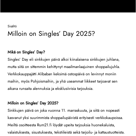
Sisältö
Milloin on Singles’ Day 2025?
Mikä on Singles’ Day?
Singles’ Day eli sinkkujen päivä alkoi kiinalaisena sinkkujen juhlana,
mutta siitä on sittemmin kehittynyt maailmanlaajuinen shoppailujuhla.
Verkkokauppajätti Alibaban keksimä ostospäivä on levinnyt moniin
maihin, myös Pohjoismaihin, ja yhä useammat liikkeet tarjoavat sen
aikana runsaita alennuksia ja eksklusiivisia tarjouksia.
Milloin on Singles’ Day 2025?
Sinkkujen päivä on joka vuonna 11. marraskuuta, ja siitä on nopeasti
kasvanut yksi suurimmista shoppailupäivistä erityisesti verkkokaupoissa.
Meiltä osoitteesta Rum21.fi löydät upeita tarjouksia huonekaluista,
valaistuksesta, sisustuksesta, tekstiileistä sekä tarjoilu- ja kattaustuotteista.