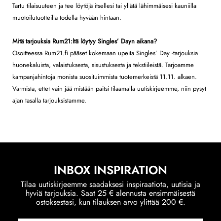
Tartu tilaisuuteen ja tee löytöjä itsellesi tai yllätä lähimmäisesi kauniilla
muotoilutuotteilla todella hyvään hintaan.
Mitä tarjouksia Rum21:ltä löytyy Singles’ Dayn aikana?
Osoitteessa Rum21.fi pääset kokemaan upeita Singles’ Day -tarjouksia
huonekaluista, valaistuksesta, sisustuksesta ja tekstiileistä. Tarjoamme
kampanjahintoja monista suosituimmista tuotemerkeistä 11.11. alkaen.
Varmista, ettet vain jää mistään paitsi tilaamalla uutiskirjeemme, niin pysyt
ajan tasalla tarjouksistamme.
INBOX INSPIRATION
Tilaa uutiskirjeemme saadaksesi inspiraatiota, uutisia ja
hyviä tarjouksia. Saat 25 € alennusta ensimmäisestä
ostoksestasi, kun tilauksen arvo ylittää 200 €.