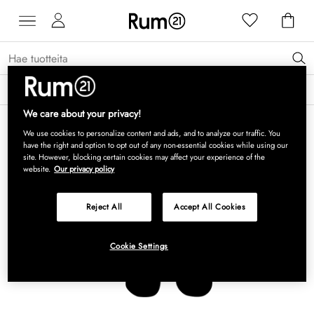
Saat 15 % alennusta Grythyttan Stålmöbler -tuotteista* →
Lue lisää
We care about your privacy!
We use cookies to personalize content and ads, and to analyze our traffic. You
have the right and option to opt out of any non-essential cookies while using our
site. However, blocking certain cookies may affect your experience of the
website.
Our privacy policy
Reject All
Accept All Cookies
Cookie Settings