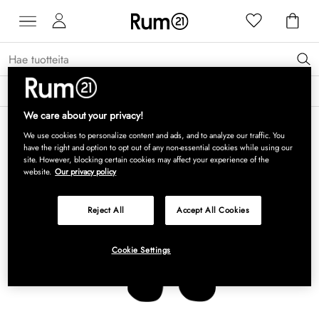
Saat 15 % alennusta Grythyttan Stålmöbler -tuotteista* →
Lue lisää
We care about your privacy!
We use cookies to personalize content and ads, and to analyze our traffic. You
have the right and option to opt out of any non-essential cookies while using our
site. However, blocking certain cookies may affect your experience of the
website.
Our privacy policy
Reject All
Accept All Cookies
Cookie Settings