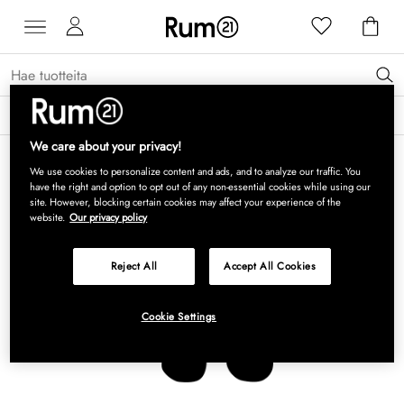
Saat 15 % alennusta Grythyttan Stålmöbler -tuotteista* →
Lue lisää
We care about your privacy!
We use cookies to personalize content and ads, and to analyze our traffic. You
have the right and option to opt out of any non-essential cookies while using our
site. However, blocking certain cookies may affect your experience of the
website.
Our privacy policy
Reject All
Accept All Cookies
Cookie Settings