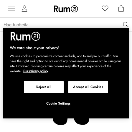
Saat 15 % alennusta Grythyttan Stålmöbler -tuotteista* →
Lue lisää
We care about your privacy!
We use cookies to personalize content and ads, and to analyze our traffic. You
have the right and option to opt out of any non-essential cookies while using our
site. However, blocking certain cookies may affect your experience of the
website.
Our privacy policy
Reject All
Accept All Cookies
Cookie Settings