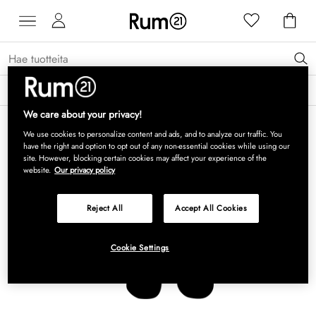
Saat 15 % alennusta Grythyttan Stålmöbler -tuotteista* →
Lue lisää
We care about your privacy!
We use cookies to personalize content and ads, and to analyze our traffic. You
have the right and option to opt out of any non-essential cookies while using our
site. However, blocking certain cookies may affect your experience of the
website.
Our privacy policy
Reject All
Accept All Cookies
Cookie Settings