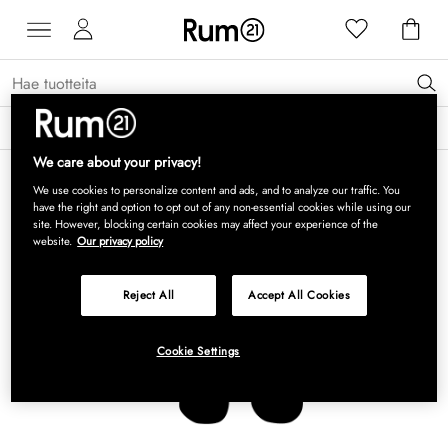
Saat 15 % alennusta Grythyttan Stålmöbler -tuotteista* →
Lue lisää
We care about your privacy!
We use cookies to personalize content and ads, and to analyze our traffic. You
have the right and option to opt out of any non-essential cookies while using our
site. However, blocking certain cookies may affect your experience of the
website.
Our privacy policy
Reject All
Accept All Cookies
Cookie Settings