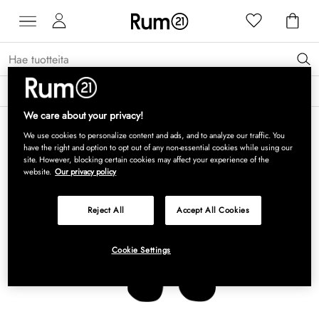
Saat 15 % alennusta Grythyttan Stålmöbler -tuotteista* →
Lue lisää
We care about your privacy!
We use cookies to personalize content and ads, and to analyze our traffic. You
have the right and option to opt out of any non-essential cookies while using our
site. However, blocking certain cookies may affect your experience of the
website.
Our privacy policy
Reject All
Accept All Cookies
Cookie Settings