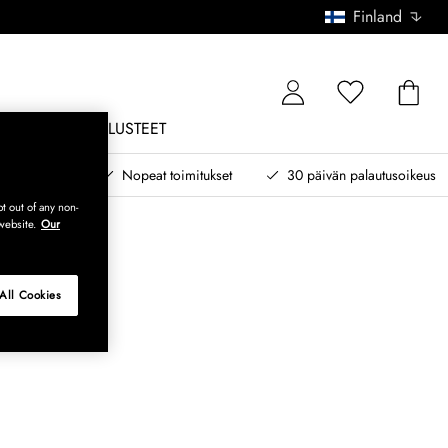
Finland
ONE
ULKOKALUSTEET
 myöhemmin
Nopeat toimitukset
30 päivän palautusoikeus
t out of any non-
website.
Our
All Cookies