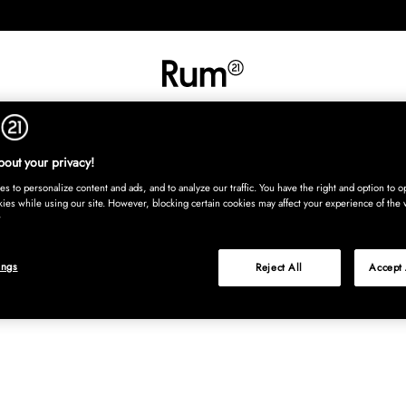
UT
SISUSTUS
TEKSTIILIT
MATOT
TARJOILU
LASTENHU
Osta nyt, maksa
out your privacy!
s to personalize content and ads, and to analyze our traffic. You have the right and option to op
kies while using our site. However, blocking certain cookies may affect your experience of the 
ings
Reject All
Accept 