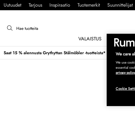
Uutuudet
Tarjous
Inspiraatio
Tuotemerkit
Suunnittelijat
VALAISTUS
HUONEKAL
Saat 15 % alennusta Grythyttan Stålmöbler -tuotteista* →
We care ab
We use cookie
essential coo
privacy policy
Cookie Sett