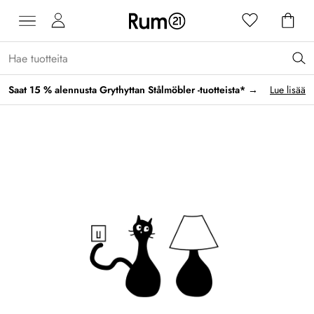
Saat 15 % alennusta Grythyttan Stålmöbler -tuotteista* →
Lue lisää