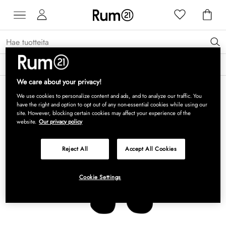
Saat 15 % alennusta Grythyttan Stålmöbler -tuotteista* →
Lue lisää
We care about your privacy!
We use cookies to personalize content and ads, and to analyze our traffic. You
have the right and option to opt out of any non-essential cookies while using our
site. However, blocking certain cookies may affect your experience of the
website.
Our privacy policy
Reject All
Accept All Cookies
Cookie Settings