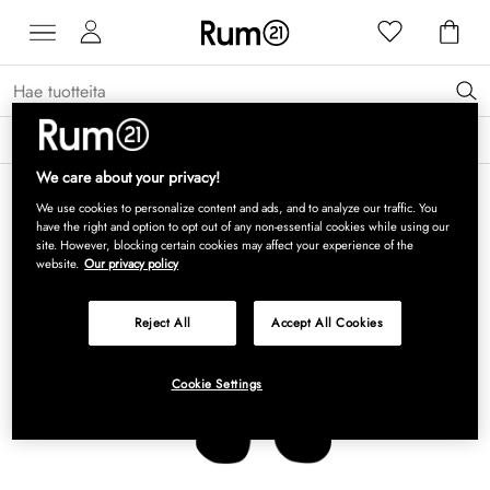
Saat 15 % alennusta Grythyttan Stålmöbler -tuotteista* →
Lue lisää
We care about your privacy!
We use cookies to personalize content and ads, and to analyze our traffic. You
have the right and option to opt out of any non-essential cookies while using our
site. However, blocking certain cookies may affect your experience of the
website.
Our privacy policy
Reject All
Accept All Cookies
Cookie Settings