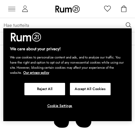
Saat 15 % alennusta Grythyttan Stålmöbler -tuotteista* →
Lue lisää
We care about your privacy!
We use cookies to personalize content and ads, and to analyze our traffic. You
have the right and option to opt out of any non-essential cookies while using our
site. However, blocking certain cookies may affect your experience of the
website.
Our privacy policy
Reject All
Accept All Cookies
Cookie Settings