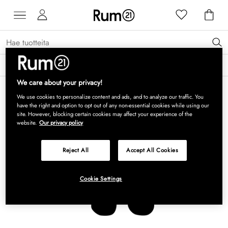
Saat 15 % alennusta Grythyttan Stålmöbler -tuotteista* →
Lue lisää
We care about your privacy!
We use cookies to personalize content and ads, and to analyze our traffic. You
have the right and option to opt out of any non-essential cookies while using our
site. However, blocking certain cookies may affect your experience of the
website.
Our privacy policy
Reject All
Accept All Cookies
Cookie Settings