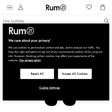
Saat 15 % alennusta Grythyttan Stålmöbler -tuotteista* →
Lue lisää
We care about your privacy!
We use cookies to personalize content and ads, and to analyze our traffic. You
have the right and option to opt out of any non-essential cookies while using our
site. However, blocking certain cookies may affect your experience of the
website.
Our privacy policy
Reject All
Accept All Cookies
Cookie Settings