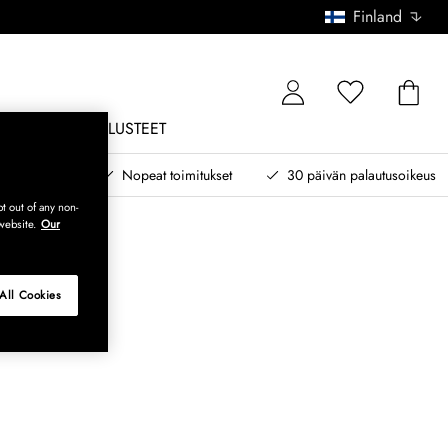
Finland
ONE
ULKOKALUSTEET
 myöhemmin
Nopeat toimitukset
30 päivän palautusoikeus
t out of any non-
website.
Our
All Cookies