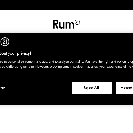
UT
SISUSTUS
TEKSTIILIT
MATOT
TARJOILU
LASTENHU
Osta nyt, maksa
out your privacy!
s to personalize content and ads, and to analyze our traffic. You have the right and option to op
kies while using our site. However, blocking certain cookies may affect your experience of the 
ings
Reject All
Accept 