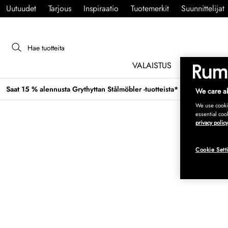
Uutuudet
Tarjous
Inspiraatio
Tuotemerkit
Suunnittelijat
VALAISTUS
HUONEKAL
Saat 15 % alennusta Grythyttan Stålmöbler -tuotteista* →
We care ab
We use cookie
essential coo
privacy policy
Cookie Sett