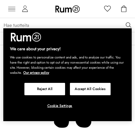
Saat 15 % alennusta Grythyttan Stålmöbler -tuotteista* →
Lue lisää
We care about your privacy!
We use cookies to personalize content and ads, and to analyze our traffic. You
have the right and option to opt out of any non-essential cookies while using our
site. However, blocking certain cookies may affect your experience of the
website.
Our privacy policy
Reject All
Accept All Cookies
Cookie Settings