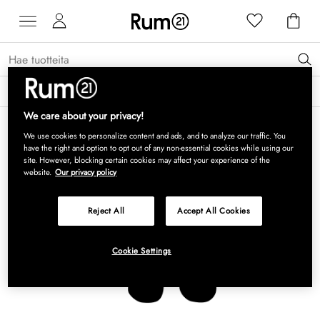
Saat 15 % alennusta Grythyttan Stålmöbler -tuotteista* →
Lue lisää
We care about your privacy!
We use cookies to personalize content and ads, and to analyze our traffic. You
have the right and option to opt out of any non-essential cookies while using our
site. However, blocking certain cookies may affect your experience of the
website.
Our privacy policy
Reject All
Accept All Cookies
Cookie Settings