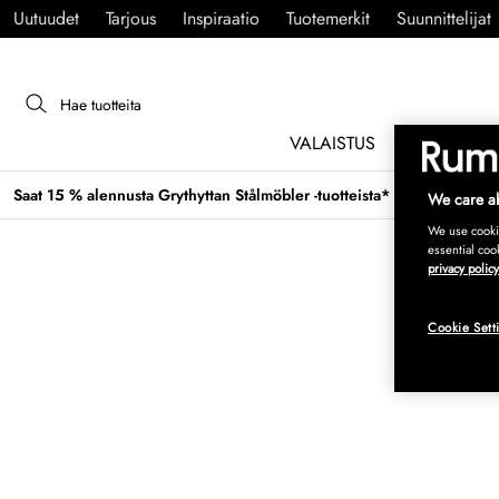
Uutuudet
Tarjous
Inspiraatio
Tuotemerkit
Suunnittelijat
VALAISTUS
HUONEKAL
Saat 15 % alennusta Grythyttan Stålmöbler -tuotteista* →
We care ab
We use cookie
essential coo
privacy policy
Cookie Sett