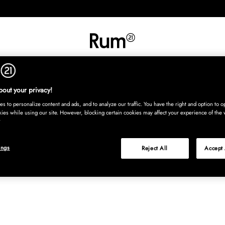
UT
SISUSTUS
TEKSTIILIT
MATOT
TARJOILU
LASTENHU
Osta nyt, maksa
out your privacy!
s to personalize content and ads, and to analyze our traffic. You have the right and option to op
kies while using our site. However, blocking certain cookies may affect your experience of the 
ings
Reject All
Accept 