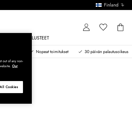
Finland
ONE
ULKOKALUSTEET
 myöhemmin
Nopeat toimitukset
30 päivän palautusoikeus
t out of any non-
website.
Our
All Cookies