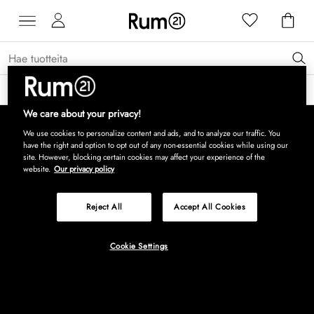
Saat 15 % alennusta Grythyttan Stålmöbler -tuotteista* →
Lue lisää
We care about your privacy!
We use cookies to personalize content and ads, and to analyze our traffic. You
have the right and option to opt out of any non-essential cookies while using our
site. However, blocking certain cookies may affect your experience of the
website.
Our privacy policy
Reject All
Accept All Cookies
Cookie Settings