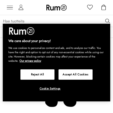
Saat 15 % alennusta Grythyttan Stålmöbler -tuotteista* →
Lue lisää
We care about your privacy!
We use cookies to personalize content and ads, and to analyze our traffic. You
have the right and option to opt out of any non-essential cookies while using our
site. However, blocking certain cookies may affect your experience of the
website.
Our privacy policy
Reject All
Accept All Cookies
Cookie Settings