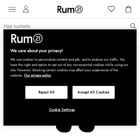
Saat 15 % alennusta Grythyttan Stålmöbler -tuotteista* →
Lue lisää
We care about your privacy!
We use cookies to personalize content and ads, and to analyze our traffic. You
have the right and option to opt out of any non-essential cookies while using our
site. However, blocking certain cookies may affect your experience of the
website.
Our privacy policy
Reject All
Accept All Cookies
Cookie Settings