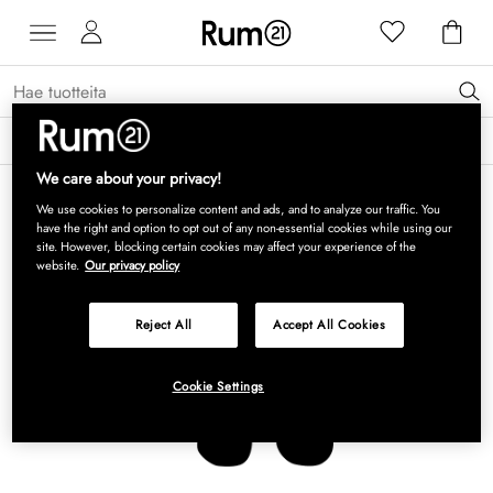
Saat 15 % alennusta Grythyttan Stålmöbler -tuotteista* →
Lue lisää
We care about your privacy!
We use cookies to personalize content and ads, and to analyze our traffic. You
have the right and option to opt out of any non-essential cookies while using our
site. However, blocking certain cookies may affect your experience of the
website.
Our privacy policy
Reject All
Accept All Cookies
Cookie Settings