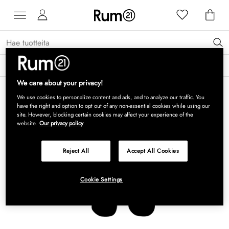
Saat 15 % alennusta Grythyttan Stålmöbler -tuotteista* →
Lue lisää
We care about your privacy!
We use cookies to personalize content and ads, and to analyze our traffic. You
have the right and option to opt out of any non-essential cookies while using our
site. However, blocking certain cookies may affect your experience of the
website.
Our privacy policy
Reject All
Accept All Cookies
Cookie Settings