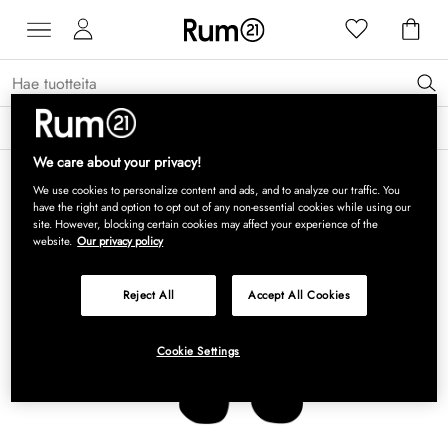
Saat 15 % alennusta Grythyttan Stålmöbler -tuotteista* →
Lue lisää
We care about your privacy!
We use cookies to personalize content and ads, and to analyze our traffic. You
have the right and option to opt out of any non-essential cookies while using our
site. However, blocking certain cookies may affect your experience of the
website.
Our privacy policy
Reject All
Accept All Cookies
Cookie Settings