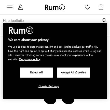
Saat 15 % alennusta Grythyttan Stålmöbler -tuotteista* →
Lue lisää
We care about your privacy!
We use cookies to personalize content and ads, and to analyze our traffic. You
have the right and option to opt out of any non-essential cookies while using our
site. However, blocking certain cookies may affect your experience of the
website.
Our privacy policy
Reject All
Accept All Cookies
Cookie Settings