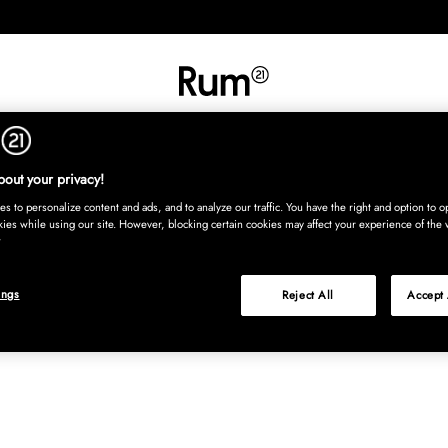
UT
SISUSTUS
TEKSTIILIT
MATOT
TARJOILU
LASTENHU
Osta nyt, maksa
out your privacy!
s to personalize content and ads, and to analyze our traffic. You have the right and option to op
kies while using our site. However, blocking certain cookies may affect your experience of the 
ings
Reject All
Accept 