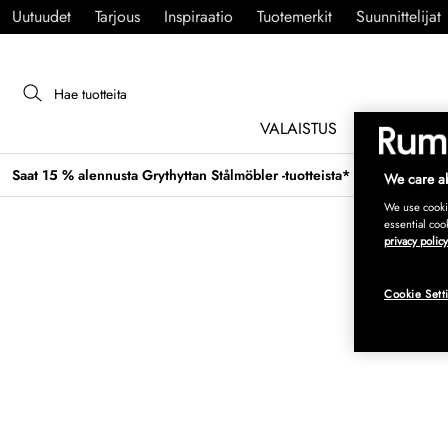
Uutuudet
Tarjous
Inspiraatio
Tuotemerkit
Suunnittelijat
VALAISTUS
HUONEKAL
Saat 15 % alennusta Grythyttan Stålmöbler -tuotteista* →
We care ab
We use cookie
essential coo
privacy policy
Cookie Sett