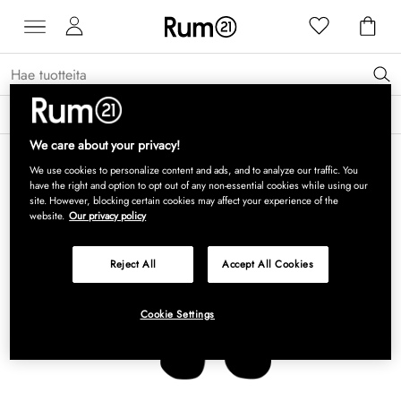
Saat 15 % alennusta Grythyttan Stålmöbler -tuotteista* →
Lue lisää
We care about your privacy!
We use cookies to personalize content and ads, and to analyze our traffic. You
have the right and option to opt out of any non-essential cookies while using our
site. However, blocking certain cookies may affect your experience of the
website.
Our privacy policy
Reject All
Accept All Cookies
Cookie Settings